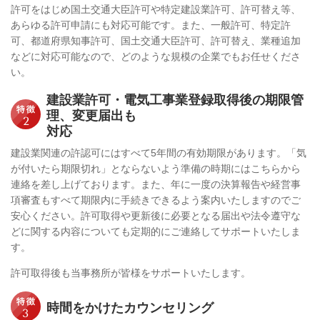
許可をはじめ国土交通大臣許可や特定建設業許可、許可替え等、
あらゆる許可申請にも対応可能です。
また、一般許可、特定許
可、都道府県知事許可、国土交通大臣許可、許可替え、業種追加
などに対応可能なので、どのような規模の企業でもお任せくださ
い。
建設業許可・電気工事業登録取得後の期限管
理、変更届出も
対応
建設業関連の許認可にはすべて5年間の有効期限があります。「気
が付いたら期限切れ」とならないよう準備の時期にはこちらから
連絡を差し上げております。また、年に一度の決算報告や経営事
項審査もすべて期限内に手続きできるよう案内いたしますのでご
安心ください。
許可取得や更新後に必要となる届出や法令遵守な
どに関する内容についても定期的にご連絡してサポートいたしま
す。
許可取得後も当事務所が皆様をサポートいたします。
時間をかけたカウンセリング