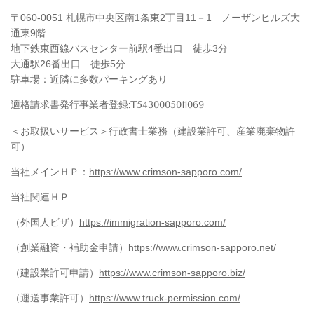
〒060-0051 札幌市中央区南1条東2丁目11－1 ノーザンヒルズ大
通東9階
地下鉄東西線バスセンター前駅4番出口 徒歩3分
大通駅26番出口 徒歩5分
駐車場：近隣に多数パーキングあり
適格請求書発行事業者登録:
T
5
4
3
0
0
0
5
0
1
1
0
6
9
＜お取扱いサービス＞行政書士業務（建設業許可、産業廃棄物許
可）
当社メインＨＰ：
https://www.crimson-sapporo.com/
当社関連ＨＰ
（外国人ビザ）
https://immigration-sapporo.com/
（創業融資・補助金申請）
https://www.crimson-sapporo.net/
（建設業許可申請）
https://www.crimson-sapporo.biz/
（運送事業許可）
https://www.truck-permission.com/