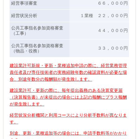
経営事項審査
６６，０００円
経営状況分析
１業種 ２２，０００円
公共工事指名参加資格審査
４４，０００円
（工事）
公共工事指名参加資格審査
３３，０００円
（物品・役務）
建設業許可新規・更新・業種追加申請の際に、経営業務管理
責任者及び専任技術者の実務経験年数の確認資料が必要な場
合、別途年数分の報酬額が発生致します。
建設業許可・更新の際に、毎年提出義務のある決算変更届
（決算報告書）が未提出の場合には上記の報酬にプラス報酬
が発生致します。
経営状況分析機関と利用コースにより分析手数料が異なりま
す。
別途、更新・業種追加等の場合には、申請手数料等がかかり