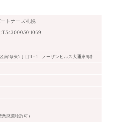
パートナーズ札幌
:
T
5
4
3
0
0
0
5
0
1
1
0
6
9
中央区南1条東2丁目11－1 ノーザンヒルズ大通東9階
産業廃棄物許可）